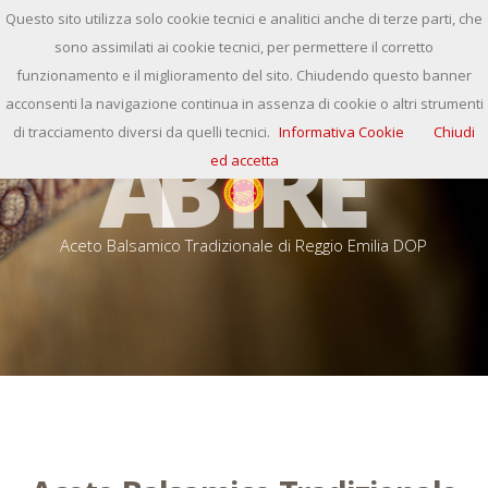
Questo sito utilizza solo cookie tecnici e analitici anche di terze parti, che
+39 0522 381289
Italiano
sono assimilati ai cookie tecnici, per permettere il corretto
funzionamento e il miglioramento del sito. Chiudendo questo banner
acconsenti la navigazione continua in assenza di cookie o altri strumenti
A
B
T
R
E
di tracciamento diversi da quelli tecnici.
Informativa Cookie
Chiudi
ed accetta
A
c
e
t
o
B
a
l
s
a
m
i
c
o
T
r
a
d
i
z
i
o
n
a
l
e
d
i
R
e
g
g
i
o
E
m
i
l
i
a
D
O
P