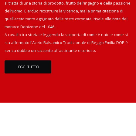
si tratta di una storia di prodotto, frutto dell’ingegno e della passione
dell’uomo. È arduo ricostruire la vicenda, ma la prima citazione di
quell’aceto tanto agognato dalle teste coronate, risale alle note del
monaco Donizone del 1046...
A cavallo tra storia e leggenda la scoperta di come è nato e come si
sia affermato l'Aceto Balsamico Tradizionale di Reggio Emilia DOP è
senza dubbio un racconto affascinante e curioso.
LEGGI TUTTO